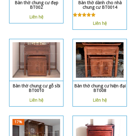
Bàn thờ chung cư đẹp
Bàn thờ dành cho nhà
BT002
chung cư BT0014
Liên hệ
Được xếp
Liên hệ
hạng
5.00
5
sao
Bàn thờ chung cư gỗ sồi
Bàn thờ chung cư hiện đại
BT0010
BT008
Liên hệ
Liên hệ
17%
17%